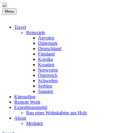
Menu
Travel
Reiseziele
Ägypten
Dänemark
Deutschland
Finnland
Korsika
Kroatien
Norwegen
Österreich
Schweden
Serbien
Spanien
Kitesurfing
Remote Work
Expeditionsmobil
Bau einer Wohnkabine aus Holz
About
Mediakit