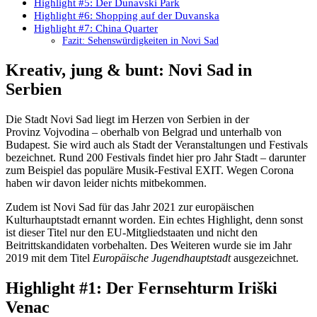
Highlight #5: Der Dunavski Park
Highlight #6: Shopping auf der Duvanska
Highlight #7: China Quarter
Fazit: Sehenswürdigkeiten in Novi Sad
Kreativ, jung & bunt: Novi Sad in
Serbien
Die Stadt Novi Sad liegt im Herzen von Serbien in der
Provinz Vojvodina – oberhalb von Belgrad und unterhalb von
Budapest. Sie wird auch als Stadt der Veranstaltungen und Festivals
bezeichnet. Rund 200 Festivals findet hier pro Jahr Stadt – darunter
zum Beispiel das populäre Musik-Festival EXIT. Wegen Corona
haben wir davon leider nichts mitbekommen.
Zudem ist Novi Sad für das Jahr 2021 zur europäischen
Kulturhauptstadt ernannt worden. Ein echtes Highlight, denn sonst
ist dieser Titel nur den EU-Mitgliedstaaten und nicht den
Beitrittskandidaten vorbehalten. Des Weiteren wurde sie im Jahr
2019 mit dem Titel
Europäische Jugendhauptstadt
ausgezeichnet.
Highlight #1: Der Fernsehturm Iriški
Venac