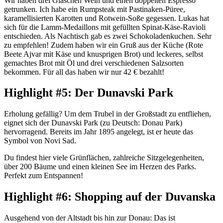
Wir haben drei Gläschen Wein und einen doppelten Espresso
getrunken. Ich habe ein Rumpsteak mit Pastinaken-Püree,
karamellisierten Karotten und Rotwein-Soße gegessen. Lukas hat
sich für die Lamm-Medaillons mit gefüllten Spinat-Käse-Ravioli
entschieden. Als Nachtisch gab es zwei Schokoladenkuchen. Sehr
zu empfehlen! Zudem haben wir ein Gruß aus der Küche (Rote
Beete Ajvar mit Käse und knusprigen Brot) und leckeres, selbst
gemachtes Brot mit Öl und drei verschiedenen Salzsorten
bekommen. Für all das haben wir nur 42 € bezahlt!
Highlight #5: Der Dunavski Park
Erholung gefällig? Um dem Trubel in der Großstadt zu entfliehen,
eignet sich der Dunavski Park (zu Deutsch: Donau Park)
hervorragend. Bereits im Jahr 1895 angelegt, ist er heute das
Symbol von Novi Sad.
Du findest hier viele Grünflächen, zahlreiche Sitzgelegenheiten,
über 200 Bäume und einen kleinen See im Herzen des Parks.
Perfekt zum Entspannen!
Highlight #6: Shopping auf der Duvanska
Ausgehend von der Altstadt bis hin zur Donau: Das ist