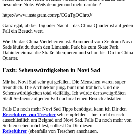
besondere Note. Weiß denn jemand mehr darüber?
https://www.instagram.com/p/CGaTgQChroJ/
Ganz egal, ob bei Tag oder Nacht – das China Quarter ist auf jeden
Fall ein Besuch wert.
Wie Du das China Viertel erreichst: Kommend vom Zentrum Novi
Sads läufst du durch den Limanski Park bis zum Skate Park.
Dahinter einmal die Straße überqueren und schon bist Du im China
Quarter.
Fazit: Sehenswürdigkeiten in Novi Sad
Mir hat Novi Sad sehr gut gefallen. Die Menschen waren super
freundlich. Die Architektur jung, bunt und fröhlich. Und die
Sehenswürdigkeiten total vielfältig. Ich würde der zweitgrößten
Stadt Serbiens auf jeden Fall nochmal einen Besuch abstatten.
Falls Du noch mehr Novi Sad Tipps benötigst, kann ich Dir den
Reiseführer von Trescher
sehr empfehlen – hier dreht es sich
ausschließlich um Belgrad und Novi Sad. Falls Du noch mehr von
Serbien sehen möchtest, solltest Du Dir diesen
Reiseführer
(ebenfalls von Trescher) anschauen.