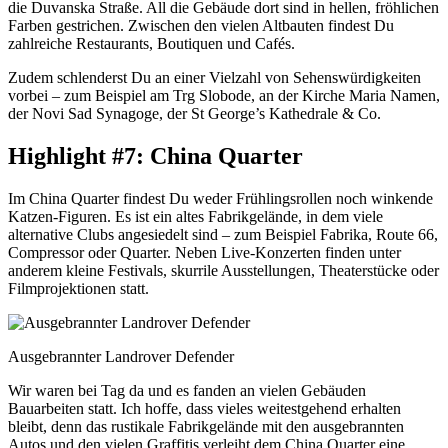
die Duvanska Straße. All die Gebäude dort sind in hellen, fröhlichen
Farben gestrichen. Zwischen den vielen Altbauten findest Du
zahlreiche Restaurants, Boutiquen und Cafés.
Zudem schlenderst Du an einer Vielzahl von Sehenswürdigkeiten
vorbei – zum Beispiel am Trg Slobode, an der Kirche Maria Namen,
der Novi Sad Synagoge, der St George’s Kathedrale & Co.
Highlight #7: China Quarter
Im China Quarter findest Du weder Frühlingsrollen noch winkende
Katzen-Figuren. Es ist ein altes Fabrikgelände, in dem viele
alternative Clubs angesiedelt sind – zum Beispiel Fabrika, Route 66,
Compressor oder Quarter. Neben Live-Konzerten finden unter
anderem kleine Festivals, skurrile Ausstellungen, Theaterstücke oder
Filmprojektionen statt.
Ausgebrannter Landrover Defender
Wir waren bei Tag da und es fanden an vielen Gebäuden
Bauarbeiten statt. Ich hoffe, dass vieles weitestgehend erhalten
bleibt, denn das rustikale Fabrikgelände mit den ausgebrannten
Autos und den vielen Graffitis verleiht dem China Quarter eine