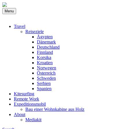
Menu
Travel
Reiseziele
Ägypten
Dänemark
Deutschland
Finnland
Korsika
Kroatien
Norwegen
Österreich
Schweden
Serbien
Spanien
Kitesurfing
Remote Work
Expeditionsmobil
Bau einer Wohnkabine aus Holz
About
Mediakit