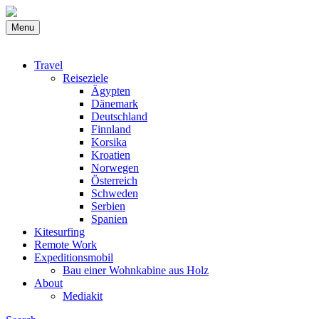
Menu
Travel
Reiseziele
Ägypten
Dänemark
Deutschland
Finnland
Korsika
Kroatien
Norwegen
Österreich
Schweden
Serbien
Spanien
Kitesurfing
Remote Work
Expeditionsmobil
Bau einer Wohnkabine aus Holz
About
Mediakit