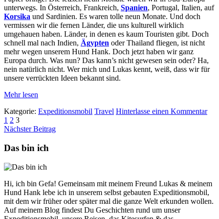
unterwegs. In Österreich, Frankreich,
Spanien
, Portugal, Italien, auf
Korsika
und Sardinien. Es waren tolle neun Monate. Und doch
vermissen wir die fernen Länder, die uns kulturell wirklich
umgehauen haben. Länder, in denen es kaum Touristen gibt. Doch
schnell mal nach Indien,
Ägypten
oder Thailand fliegen, ist nicht
mehr wegen unserem Hund Hank. Doch jetzt haben wir ganz
Europa durch. Was nun? Das kann’s nicht gewesen sein oder? Ha,
nein natürlich nicht. Wer mich und Lukas kennt, weiß, dass wir für
unsere verrückten Ideen bekannt sind.
Mehr lesen
Kategorie:
Expeditionsmobil
Travel
Hinterlasse einen Kommentar
Beitragsnavigation
1
2
3
Nächster Beitrag
Das bin ich
Hi, ich bin Gefa! Gemeinsam mit meinem Freund Lukas & meinem
Hund Hank lebe ich in unserem selbst gebauten Expeditionsmobil,
mit dem wir früher oder später mal die ganze Welt erkunden wollen.
Auf meinem Blog findest Du Geschichten rund um unser
Expeditionsmobil, unsere Reisen, das Kitesurfen & das